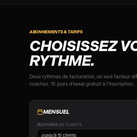
ABONNEMENTS & TARIFS
CHOISISSEZ V
RYTHME.
Deux rythmes de facturation, un seul facteur di
coachez. 15 jours d’essai gratuit à l’inscription.
MENSUEL
NOMBRE DE CLIENTS
Jusqu’à
15
clients