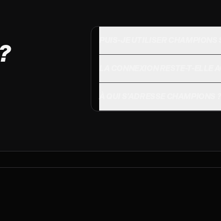
PUIS-JE UTILISER CHAMPIONS 
?
LA CONNEXION RESTE-T-ELLE A
À QUI S’ADRESSE CHAMPIONS ?