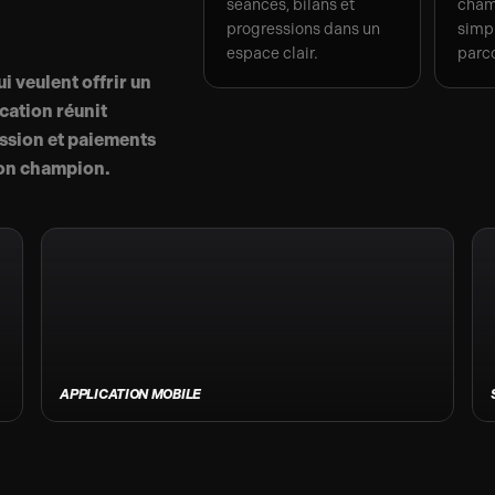
séances, bilans et
cham
progressions dans un
simpl
espace clair.
parc
 veulent offrir un
ication réunit
ession et paiements
son champion.
APPLICATION MOBILE