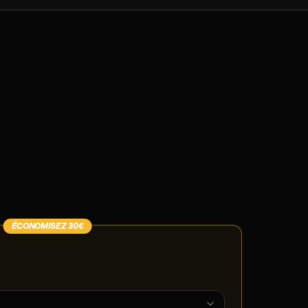
ÉCONOMISEZ
30
€